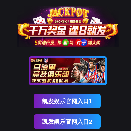
凯发娱乐官网入口1
凯发娱乐官网入口2