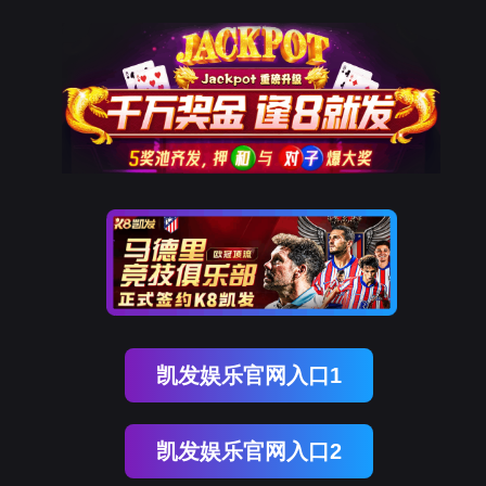
P丨德扑圈官网
婚礼篷房
产品中心
人字形篷房
尖顶篷房
弧形篷房
多边形篷房
组合篷房
案
开发区


定制化设计
一站式临时空间解决方案
房
产品中心
案例展示
德扑圈APP