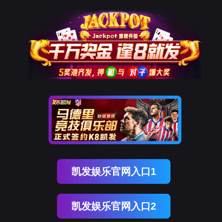
P丨德扑圈官网
婚礼篷房
产品中心
人字形篷房
尖顶篷房
弧形篷房
多边形篷房
组合篷房
案
开发区


定制化设计
一站式临时空间解决方案
房
产品中心
案例展示
德扑圈APP